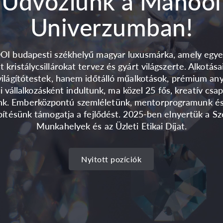
Üdvözlünk a Manooi
Univerzumban!
 budapesti székhelyű magyar luxusmárka, amely egyed
tt kristálycsillárokat tervez és gyárt világszerte. Alkotás
ilágítótestek, hanem időtálló műalkotások, prémium an
i vállalkozásként indultunk, ma közel 25 fős, kreatív csa
k. Emberközpontú szemléletünk, mentorprogramunk és
pítésünk támogatja a fejlődést. 2025-ben elnyertük a S
Munkahelyek és az Üzleti Etikai Díjat.
Nyitott pozíciók