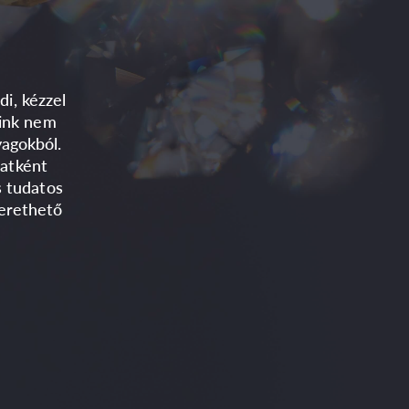
i, kézzel
aink nem
yagokból.
patként
 tudatos
zerethető