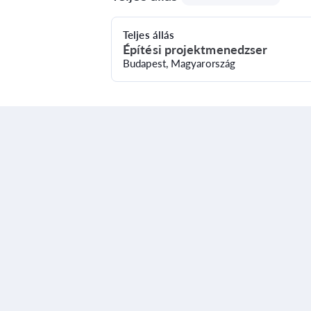
Teljes állás
Építési projektmenedzser
Budapest, Magyarország
Teljes állás
Belsőépítész
Budapest, Magyarország