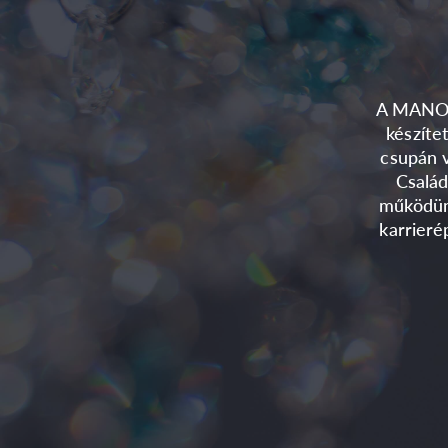
A MANOOI
készíte
csupán v
Család
működün
karrieré