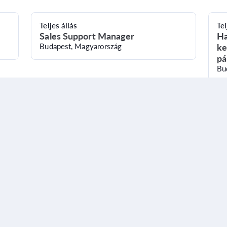
Teljes állás
Tel
Sales Support Manager
Ha
Budapest, Magyarország
ke
pá
Bu
Weboldal felkeresése